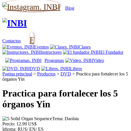
Blog
F
Contactos
Eventos
Clases
Instructores
El Fundador
Programas
Video
DVD
Libros
Pagina principal
>
Productos
>
DVD
>
Practica para fortalecer los 5
órganos Yin
Practica para fortalecer los 5
órganos Yin
Tema: Daoísta
Precio: 12.99 US$
Idioma: RUS/ EN/ ES